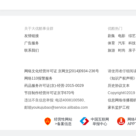
关于大优酷事业群
优酷热门
友情链接
剧集
电影
综艺
广告服务
体育
汽车
科技
联系我们
旅游
时尚
亲子
网络文化经营许可证 京网文[2014]0934-236号
请使用者仔细阅
网络110报警服务
《知识产权声明
药品服务许可证(京)-经营-2015-0029
历史协议文本
节目制作经营许可证京字670号
Copyright©20
违法不良信息举报: 电话4008100580、
信息网络传播视听节
邮箱youkujubao@service.alibaba.com
家长监护工程
经营性网站
中国互联网
网络
>备案信息
举报中心
AP