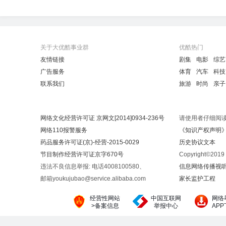
关于大优酷事业群
优酷热门
友情链接
剧集
电影
综艺
广告服务
体育
汽车
科技
联系我们
旅游
时尚
亲子
网络文化经营许可证 京网文[2014]0934-236号
请使用者仔细阅
网络110报警服务
《知识产权声明
药品服务许可证(京)-经营-2015-0029
历史协议文本
节目制作经营许可证京字670号
Copyright©20
违法不良信息举报: 电话4008100580、
信息网络传播视听节
邮箱youkujubao@service.alibaba.com
家长监护工程
经营性网站
中国互联网
网络
>备案信息
举报中心
AP