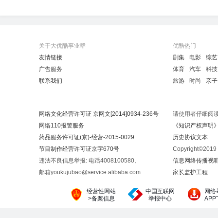
关于大优酷事业群
优酷热门
友情链接
剧集
电影
综艺
广告服务
体育
汽车
科技
联系我们
旅游
时尚
亲子
网络文化经营许可证 京网文[2014]0934-236号
请使用者仔细阅
网络110报警服务
《知识产权声明
药品服务许可证(京)-经营-2015-0029
历史协议文本
节目制作经营许可证京字670号
Copyright©20
违法不良信息举报: 电话4008100580、
信息网络传播视听节
邮箱youkujubao@service.alibaba.com
家长监护工程
经营性网站
中国互联网
网络
>备案信息
举报中心
AP