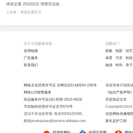
谭谈交通 20160215 谭警官说抢红包与抢红灯
上传者：
谭谈交通官方
关于大优酷事业群
优酷热门
友情链接
剧集
电影
综艺
广告服务
体育
汽车
科技
联系我们
旅游
时尚
亲子
网络文化经营许可证 京网文[2014]0934-236号
请使用者仔细阅
网络110报警服务
《知识产权声明
药品服务许可证(京)-经营-2015-0029
历史协议文本
节目制作经营许可证京字670号
Copyright©20
违法不良信息举报: 电话4008100580、
信息网络传播视听节
邮箱youkujubao@service.alibaba.com
家长监护工程
经营性网站
中国互联网
网络