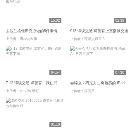
15:02
02:39
913 谭谈交通 谭警官上直播谈交通
去波兰格但斯克必做的5件事情 青椒与红椒
上传者：
青椒与红椒
上传者：
谭谈交通官方
04:54
07:30
7.12 谭谈交通 谭警官，我住武则天墓下面
会碎么？巧克力曲奇包裹的 iPad Air 从高空摔下
上传者：
cdtv3红绿灯
上传者：
麦克叉
01:10