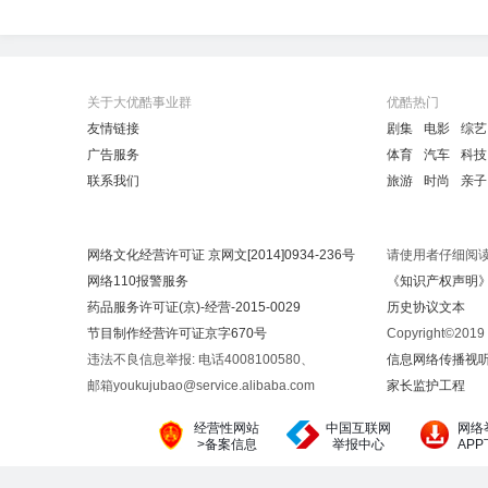
关于大优酷事业群
优酷热门
友情链接
剧集
电影
综艺
广告服务
体育
汽车
科技
联系我们
旅游
时尚
亲子
网络文化经营许可证 京网文[2014]0934-236号
请使用者仔细阅
网络110报警服务
《知识产权声明
药品服务许可证(京)-经营-2015-0029
历史协议文本
节目制作经营许可证京字670号
Copyright©20
违法不良信息举报: 电话4008100580、
信息网络传播视听节
邮箱youkujubao@service.alibaba.com
家长监护工程
经营性网站
中国互联网
网络
>备案信息
举报中心
AP