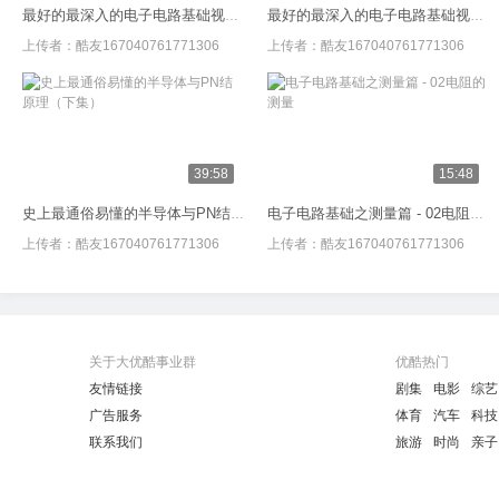
最好的最深入的电子电路基础视频教程01_基本概念_强烈推荐
最好的最深入的电子电路基础视频教程02_电阻_强烈推荐
上传者：
酷友167040761771306
上传者：
酷友167040761771306
39:58
15:48
史上最通俗易懂的半导体与PN结原理（下集）
电子电路基础之测量篇 - 02电阻的测量
上传者：
酷友167040761771306
上传者：
酷友167040761771306
关于大优酷事业群
优酷热门
友情链接
剧集
电影
综艺
广告服务
体育
汽车
科技
联系我们
旅游
时尚
亲子