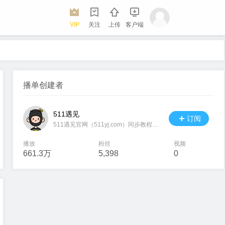
VIP
关注
上传
客户端
播单创建者
511遇见
订阅
511遇见官网（511yj.com）同步教程，教程涉及易语言、大漠，多线程，模块制作，游戏辅助，HOOK，WordPress等等，QQ交流群：521068947
播放
粉丝
视频
661.3万
5,398
0