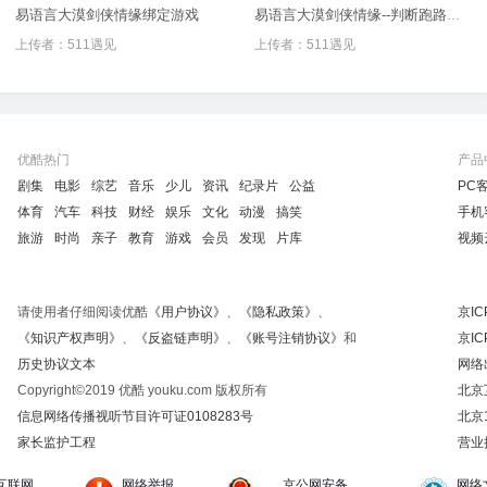
易语言大漠剑侠情缘绑定游戏
易语言大漠剑侠情缘--判断跑路寻路停止
上传者：
511遇见
上传者：
511遇见
优酷热门
产品
剧集
电影
综艺
音乐
少儿
资讯
纪录片
公益
PC
体育
汽车
科技
财经
娱乐
文化
动漫
搞笑
手机
旅游
时尚
亲子
教育
游戏
会员
发现
片库
视频
请使用者仔细阅读优酷
《用户协议》
、
《隐私政策》
、
京IC
《知识产权声明》
、
《反盗链声明》
、
《账号注销协议》
和
京IC
历史协议文本
网络
Copyright©2019 优酷 youku.com 版权所有
北京
信息网络传播视听节目许可证0108283号
北京
家长监护工程
营业
互联网
网络举报
京公网安备
网络