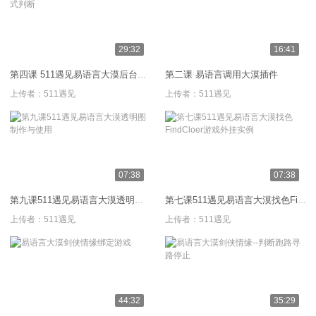
29:32
16:41
第二课 易语言调用大漠插件
第四课 511遇见易语言大漠后台模式判断
上传者：
511遇见
上传者：
511遇见
07:38
07:38
第九课511遇见易语言大漠透明图制作与使用
第七课511遇见易语言大漠找色FindCloer游戏外挂实例
上传者：
511遇见
上传者：
511遇见
44:32
35:29