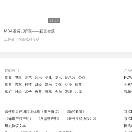
27:50
MBA逻辑试听课——直言命题
上传者：
大连社科专硕
优酷热门
产品
剧集
电影
综艺
音乐
少儿
资讯
纪录片
公益
PC
体育
汽车
科技
财经
娱乐
文化
动漫
搞笑
手机
旅游
时尚
亲子
教育
游戏
会员
发现
片库
视频
请使用者仔细阅读优酷
《用户协议》
、
《隐私政策》
、
京IC
《知识产权声明》
、
《反盗链声明》
、
《账号注销协议》
和
京IC
历史协议文本
网络