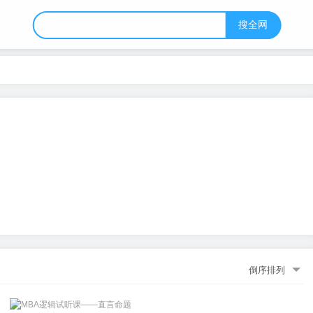
搜全网
倒序排列