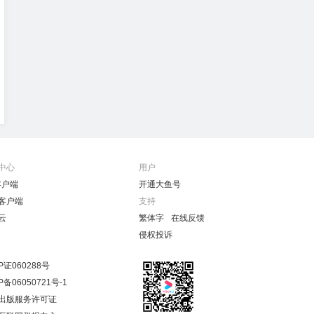
中心
用户
客户端
开通大鱼号
客户端
支持
云
繁体字
在线反馈
侵权投诉
P证060288号
P备06050721号-1
出版服务许可证