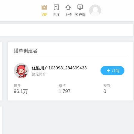
VIP
关注
上传
客户端
播单创建者
优酷用户1630981284609433
订阅
暂无简介
播放
粉丝
视频
96.1万
1,797
0