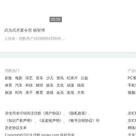
00:56
武当武术夏令营 杨智博
上传者：
优酷用户1629888420849572
优酷热门
产品
剧集
电影
综艺
音乐
少儿
资讯
纪录片
公益
PC
体育
汽车
科技
财经
娱乐
文化
动漫
搞笑
手机
旅游
时尚
亲子
教育
游戏
会员
发现
片库
视频
请使用者仔细阅读优酷
《用户协议》
、
《隐私政策》
、
京IC
《知识产权声明》
、
《反盗链声明》
、
《账号注销协议》
和
京IC
历史协议文本
网络
Copyright©2019 优酷 youku.com 版权所有
北京