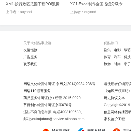
XM1-按行政区范围下载POI数据
XC1-Excel制作全国省级分级专题图
上传者：
ouyond
上传者：
ouyond
关于大优酷事业群
优酷热门
友情链接
剧集
电影
综艺
广告服务
体育
汽车
科技
联系我们
旅游
时尚
亲子
网络文化经营许可证 京网文[2014]0934-236号
请使用者仔细阅
网络110报警服务
《知识产权声明
药品服务许可证(京)-经营-2015-0029
历史协议文本
节目制作经营许可证京字670号
Copyright©20
违法不良信息举报: 电话4008100580、
信息网络传播视听节
邮箱youkujubao@service.alibaba.com
家长监护工程
经营性网站
中国互联网
网络