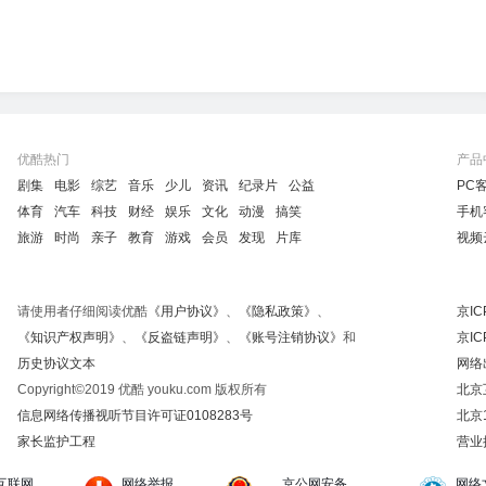
优酷热门
产品
剧集
电影
综艺
音乐
少儿
资讯
纪录片
公益
PC
体育
汽车
科技
财经
娱乐
文化
动漫
搞笑
手机
旅游
时尚
亲子
教育
游戏
会员
发现
片库
视频
请使用者仔细阅读优酷
《用户协议》
、
《隐私政策》
、
京IC
《知识产权声明》
、
《反盗链声明》
、
《账号注销协议》
和
京IC
历史协议文本
网络
Copyright©2019 优酷 youku.com 版权所有
北京
信息网络传播视听节目许可证0108283号
北京
家长监护工程
营业
互联网
网络举报
京公网安备
网络