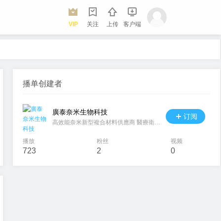
VIP
关注
上传
客户端
播单创建者
廣泰奈米生物科技
订阅
高效能奈米新型複合材料供應商 醫療衛生器材供應商 光伏面板維護顧問 柑橘黃龍病防治顧問 鹽鹼地農業技術顧問 微生物培养剂供應商
播放
粉丝
视频
723
2
0