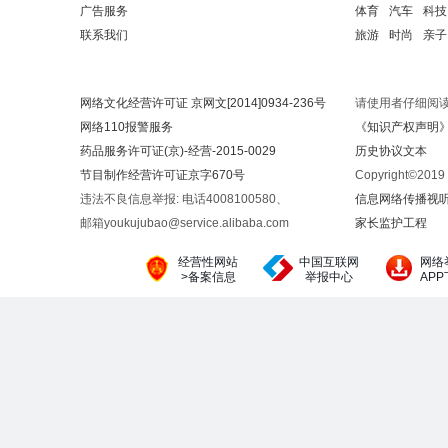
广告服务
体育
汽车
科技
联系我们
旅游
时尚
亲子
网络文化经营许可证 京网文[2014]0934-236号
请使用者仔细阅
网络110报警服务
《知识产权声明
药品服务许可证(京)-经营-2015-0029
历史协议文本
节目制作经营许可证京字670号
Copyright©20
违法不良信息举报: 电话4008100580、
信息网络传播视听节
邮箱youkujubao@service.alibaba.com
家长监护工程
经营性网站
中国互联网
网络
>备案信息
举报中心
AP