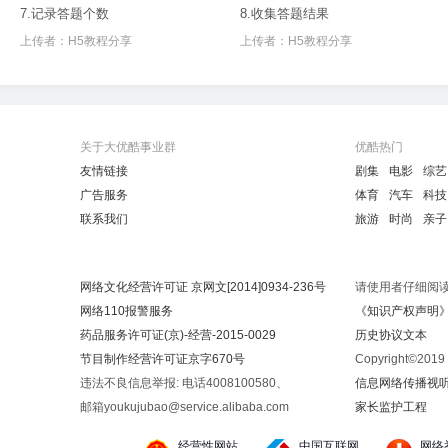
7.记录答题个数
8.收集答题结果
上传者：
H5教程分享
上传者：
H5教程分享
关于大优酷事业群
优酷热门
友情链接
剧集
电影
综艺
广告服务
体育
汽车
科技
联系我们
旅游
时尚
亲子
网络文化经营许可证 京网文[2014]0934-236号
请使用者仔细阅
网络110报警服务
《知识产权声明
药品服务许可证(京)-经营-2015-0029
历史协议文本
节目制作经营许可证京字670号
Copyright©20
违法不良信息举报: 电话4008100580、
信息网络传播视听节
邮箱youkujubao@service.alibaba.com
家长监护工程
经营性网站
中国互联网
网络