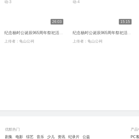
26:03
15:15
纪念杨时公诞辰965周年祭祀活动-3
纪念杨时公诞辰965周年祭祀活动-4
上传者：
龟山公祠
上传者：
龟山公祠
优酷热门
产品
剧集
电影
综艺
音乐
少儿
资讯
纪录片
公益
PC