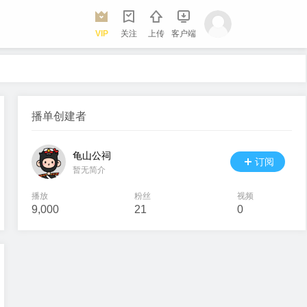
VIP
关注
上传
客户端
播单创建者
龟山公祠
订阅
暂无简介
播放
粉丝
视频
9,000
21
0