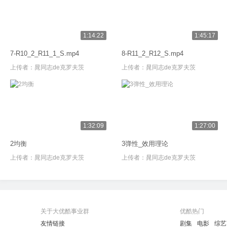
1:14:22
1:45:17
7-R10_2_R11_1_S.mp4
8-R11_2_R12_S.mp4
上传者：
晁同志de克罗夫茨
上传者：
晁同志de克罗夫茨
1:32:09
1:27:00
2均衡
3弹性_效用理论
上传者：
晁同志de克罗夫茨
上传者：
晁同志de克罗夫茨
关于大优酷事业群
优酷热门
友情链接
剧集
电影
综艺