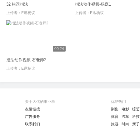
32 错误指法
指法动作视频-杨磊1
上传者：
E迅杨议
上传者：
E迅杨议
00:24
指法动作视频-石老师2
上传者：
E迅杨议
关于大优酷事业群
优酷热门
友情链接
剧集
电影
综艺
广告服务
体育
汽车
科技
联系我们
旅游
时尚
亲子