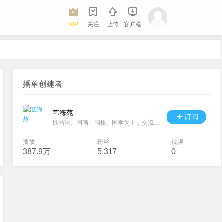
VIP
关注
上传
客户端
播单创建者
艺海苑
订阅
以书法、国画、围棋、国学为主，交流QQ∶460939263
播放
粉丝
视频
387.9万
5,317
0