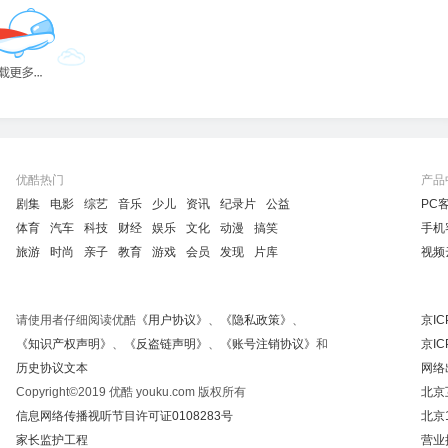
优酷热门
产品
剧集
电影
综艺
音乐
少儿
资讯
纪录片
公益
PC
体育
汽车
科技
财经
娱乐
文化
动漫
搞笑
手机
旅游
时尚
亲子
教育
游戏
会员
发现
片库
视频
请使用者仔细阅读优酷
《用户协议》
、
《隐私政策》
、
京IC
《知识产权声明》
、
《反盗链声明》
、
《账号注销协议》
和
京IC
历史协议文本
网络
Copyright©2019 优酷 youku.com 版权所有
北京
信息网络传播视听节目许可证0108283号
北京
家长监护工程
营业