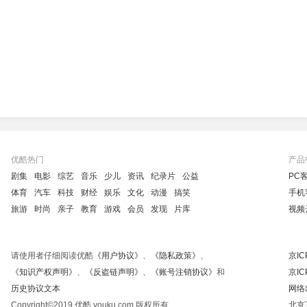
优酷热门
产品
剧集
电影
综艺
音乐
少儿
资讯
纪录片
公益
PC
体育
汽车
科技
财经
娱乐
文化
动漫
搞笑
手机
旅游
时尚
亲子
教育
游戏
会员
发现
片库
视频
请使用者仔细阅读优酷
《用户协议》
、
《隐私政策》
、
京IC
《知识产权声明》
、
《反盗链声明》
、
《账号注销协议》
和
京IC
历史协议文本
网络
Copyright©2019 优酷 youku.com 版权所有
北京