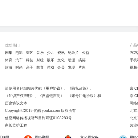
优酷热门
产品
剧集
电影
综艺
音乐
少儿
资讯
纪录片
公益
PC
体育
汽车
科技
财经
娱乐
文化
动漫
搞笑
手机
旅游
时尚
亲子
教育
游戏
会员
发现
片库
视频
请使用者仔细阅读优酷
《用户协议》
、
《隐私政策》
、
京IC
《知识产权声明》
、
《反盗链声明》
、
《账号注销协议》
和
京IC
历史协议文本
网络
Copyright©2019 优酷 youku.com 版权所有
北京
信息网络传播视听节目许可证0108283号
北京
家长监护工程
营业
互联网
网络举报
京公网安备
网络