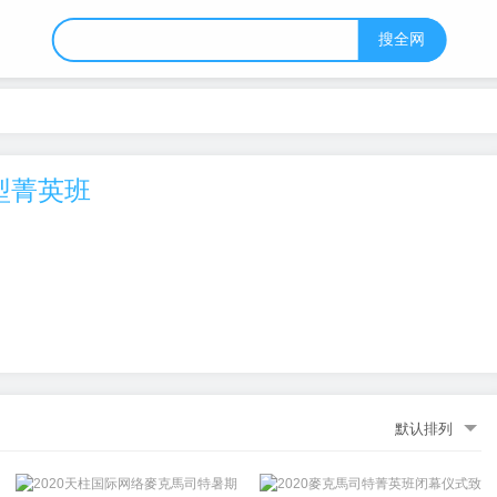
搜全网
型菁英班
默认排列