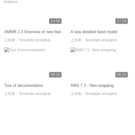
14:59
17:29
A new detailed hand model
AMMR 2.3 Overview of new features
上传者：
Terrabyte-shanghai
上传者：
Terrabyte-shanghai
08:10
05:15
Tour of documentation
AMS 7.3 - New wrapping
上传者：
Terrabyte-shanghai
上传者：
Terrabyte-shanghai