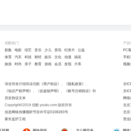
优酷热门
产品
剧集
电影
综艺
音乐
少儿
资讯
纪录片
公益
PC
体育
汽车
科技
财经
娱乐
文化
动漫
搞笑
手机
旅游
时尚
亲子
教育
游戏
会员
发现
片库
视频
请使用者仔细阅读优酷
《用户协议》
、
《隐私政策》
、
京IC
《知识产权声明》
、
《反盗链声明》
、
《账号注销协议》
和
京IC
历史协议文本
网络
Copyright©2019 优酷 youku.com 版权所有
北京
信息网络传播视听节目许可证0108283号
北京
家长监护工程
营业
互联网
网络举报
京公网安备
网络