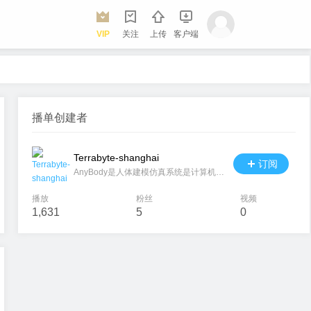
VIP
关注
上传
客户端
播单创建者
Terrabyte-shanghai
订阅
AnyBody是人体建模仿真系统是计算机辅助人类工效学和生物力学分析软件，其计算人体对于环境的生物力学响应，为人机工程学产品性能改进和生物医学工程研究提供了一个新颖的平台。作为人体建模仿真分析的革命性软件，使人类工效学成为一门定量的学科。AnyBody软件系统是商业化软件中唯一兼具人机工程和生物力学的分析软件，其可以通过导入完整的人体肌肉骨骼模型，用于产品的人类工效学设计。 国内代理商：忒拉佰途软件技术(上海)有限公司www.terrabyte.cn
播放
粉丝
视频
1,631
5
0