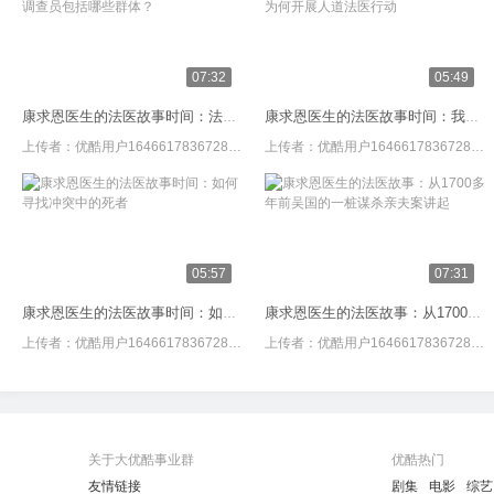
07:32
05:49
康求恩医生的法医故事时间：法医调查员包括哪些群体？
康求恩医生的法医故事时间：我们为何开展人道法医行动
上传者：
优酷用户1646617836728464
上传者：
优酷用户1646617836728464
05:57
07:31
康求恩医生的法医故事时间：如何寻找冲突中的死者
康求恩医生的法医故事：从1700多年前吴国的一桩谋杀亲夫案讲起
上传者：
优酷用户1646617836728464
上传者：
优酷用户1646617836728464
关于大优酷事业群
优酷热门
友情链接
剧集
电影
综艺