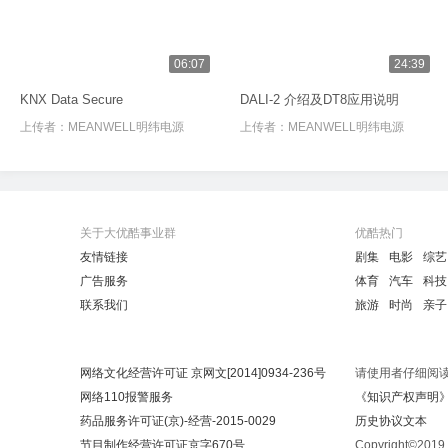
06:07
24:39
KNX Data Secure
DALI-2 介绍及DT8应用说明
上传者：
MEANWELL明纬电源
上传者：
MEANWELL明纬电源
关于大优酷事业群
优酷热门
友情链接
剧集
电影
综艺
广告服务
体育
汽车
科技
联系我们
旅游
时尚
亲子
网络文化经营许可证 京网文[2014]0934-236号
请使用者仔细阅
网络110报警服务
《知识产权声明
药品服务许可证(京)-经营-2015-0029
历史协议文本
节目制作经营许可证京字670号
Copyright©20