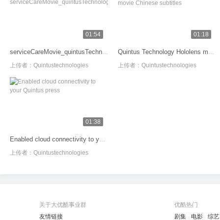
01:54
01:18
serviceCareMovie_quintusTechnology_202010_final_online
Quintus Technology Hololens movie Chinese subtitles
上传者：
Quintustechnologies
上传者：
Quintustechnologies
01:38
Enabled cloud connectivity to your Quintus press
上传者：
Quintustechnologies
关于大优酷事业群
优酷热门
友情链接
剧集
电影
综艺