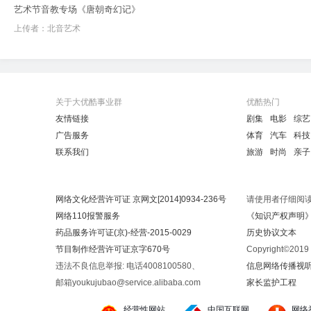
艺术节音教专场《唐朝奇幻记》
上传者：
北音艺术
关于大优酷事业群
优酷热门
友情链接
剧集
电影
综艺
广告服务
体育
汽车
科技
联系我们
旅游
时尚
亲子
网络文化经营许可证 京网文[2014]0934-236号
请使用者仔细阅
网络110报警服务
《知识产权声明
药品服务许可证(京)-经营-2015-0029
历史协议文本
节目制作经营许可证京字670号
Copyright©20
违法不良信息举报: 电话4008100580、
信息网络传播视听节
邮箱youkujubao@service.alibaba.com
家长监护工程
经营性网站
中国互联网
网络